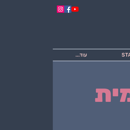
עוד...
ית