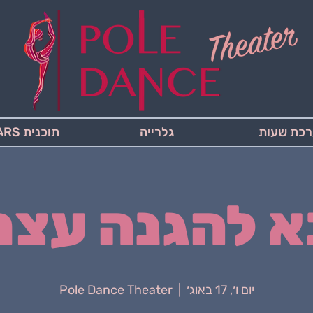
כת שעות
גלרייה
תוכנית STARS
א להגנה עצמ
יום ו׳, 17 באוג׳
  |  
Pole Dance Theater